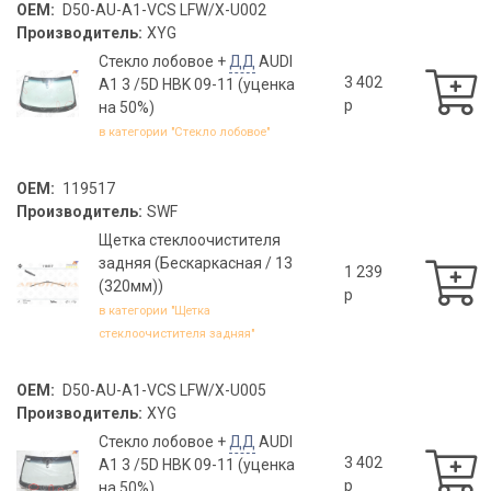
OEM:
D50-AU-A1-VCS LFW/X-U002
Производитель:
XYG
Стекло лобовое +
ДД
AUDI
3 402
A1 3 /5D HBK 09-11 (уценка
p
на 50%)
в категории "Стекло лобовое"
OEM:
119517
Производитель:
SWF
Щетка стеклоочистителя
задняя (Бескаркасная / 13
1 239
(320мм))
p
в категории "Щетка
стеклоочистителя задняя"
OEM:
D50-AU-A1-VCS LFW/X-U005
Производитель:
XYG
Стекло лобовое +
ДД
AUDI
3 402
A1 3 /5D HBK 09-11 (уценка
p
на 50%)