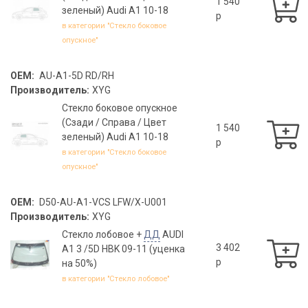
1 540
зеленый) Audi A1 10-18
p
в категории "Стекло боковое
опускное"
OEM:
AU-A1-5D RD/RH
Производитель:
XYG
Стекло боковое опускное
(Сзади / Справа / Цвет
1 540
зеленый) Audi A1 10-18
p
в категории "Стекло боковое
опускное"
OEM:
D50-AU-A1-VCS LFW/X-U001
Производитель:
XYG
Стекло лобовое +
ДД
AUDI
3 402
A1 3 /5D HBK 09-11 (уценка
p
на 50%)
в категории "Стекло лобовое"