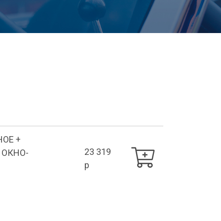
НОЕ +
23 319
 ОКНО-
p