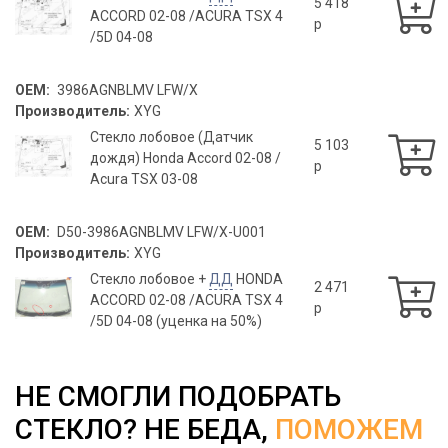
5 418
ACCORD 02-08 /ACURA TSX 4
p
/5D 04-08
OEM:
3986AGNBLMV LFW/X
Производитель:
XYG
Стекло лобовое (Датчик
5 103
дождя) Honda Accord 02-08 /
p
Acura TSX 03-08
OEM:
D50-3986AGNBLMV LFW/X-U001
Производитель:
XYG
Стекло лобовое +
ДД
HONDA
2 471
ACCORD 02-08 /ACURA TSX 4
p
/5D 04-08 (уценка на 50%)
НЕ СМОГЛИ ПОДОБРАТЬ
СТЕКЛО? НЕ БЕДА,
ПОМОЖЕМ