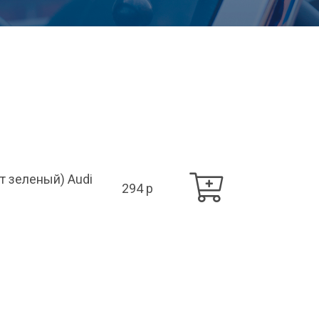
т зеленый) Audi
294 p