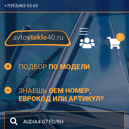
+7(953)465-53-63
0
ПОДБОР
ПО МОДЕЛИ
ЗНАЕШЬ
OEM НОМЕР,
ЕВРОКОД ИЛИ АРТИКУЛ?