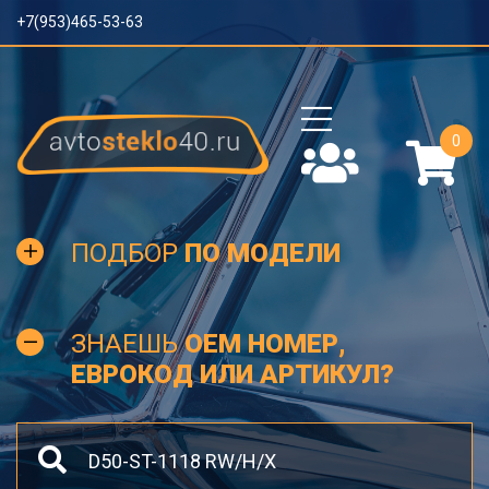
+7(953)465-53-63
0
ПОДБОР
ПО МОДЕЛИ
ЗНАЕШЬ
OEM НОМЕР,
ЕВРОКОД ИЛИ АРТИКУЛ?