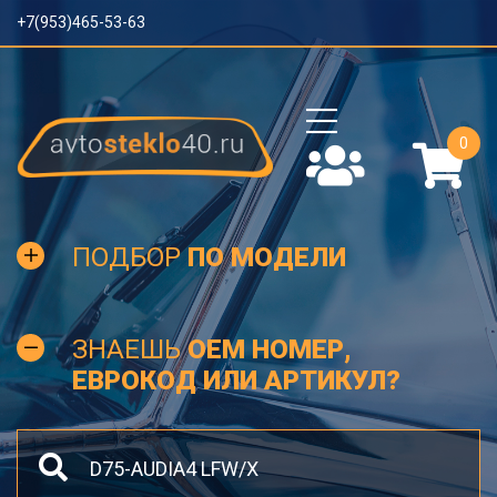
+7(953)465-53-63
0
ПОДБОР
ПО МОДЕЛИ
ЗНАЕШЬ
OEM НОМЕР,
ЕВРОКОД ИЛИ АРТИКУЛ?