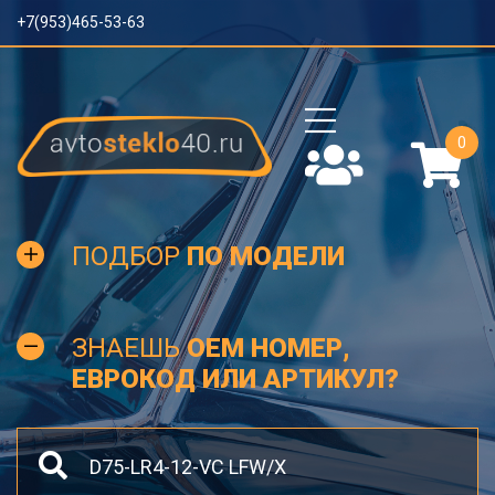
+7(953)465-53-63
0
ПОДБОР
ПО МОДЕЛИ
ЗНАЕШЬ
OEM НОМЕР,
ЕВРОКОД ИЛИ АРТИКУЛ?