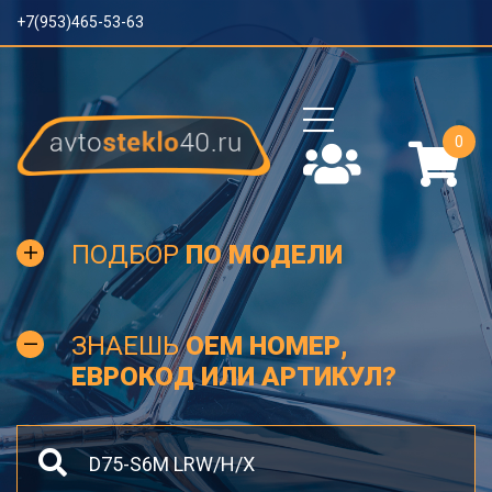
+7(953)465-53-63
0
ПОДБОР
ПО МОДЕЛИ
ЗНАЕШЬ
OEM НОМЕР,
ЕВРОКОД ИЛИ АРТИКУЛ?