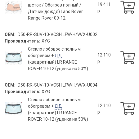
19 411
щеток / Обогрев полный /
p
Датчик дождя) Land Rover
Range Rover 09-12
OEM:
D50-RR-SUV-10-VCSH LFW/H/W/X-U002
Производитель:
XYG
Стекло лобовое с полным
12 110
обогревом +
ДД
p
(квадратный) LR RANGE
ROVER 10-12 (уценка на 50%)
OEM:
D50-RR-SUV-10-VCSH LFW/H/W/X-U004
Производитель:
XYG
Стекло лобовое с полным
12 110
обогревом +
ДД
p
(квадратный) LR RANGE
ROVER 10-12 (уценка на 50%)