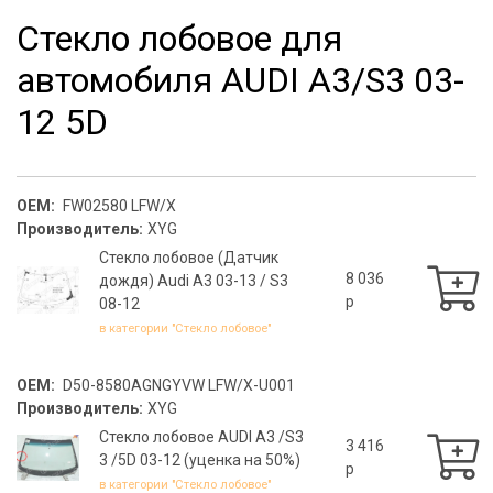
Стекло лобовое для
автомобиля AUDI A3/S3 03-
12 5D
OEM:
FW02580 LFW/X
Производитель:
XYG
Стекло лобовое (Датчик
8 036
дождя) Audi A3 03-13 / S3
p
08-12
в категории "Стекло лобовое"
OEM:
D50-8580AGNGYVW LFW/X-U001
Производитель:
XYG
Стекло лобовое AUDI A3 /S3
3 416
3 /5D 03-12 (уценка на 50%)
p
в категории "Стекло лобовое"